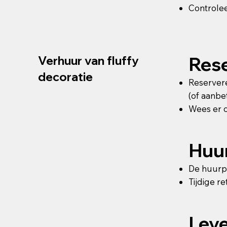
Controlee
Rese
Verhuur van fluffy
decoratie
Reservere
(of aanbet
Wees er op
Huu
De huurpe
Tijdige r
Lev