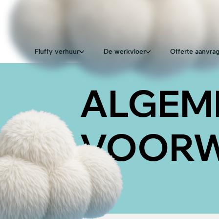
Fluffy verhuur
De werkvloer
Offerte aanvra
ALGEM
VOOR