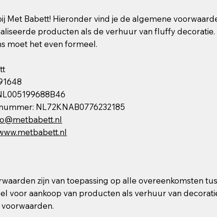
j Met Babett! Hieronder vind je de algemene voorwaard
liseerde producten als de verhuur van fluffy decoratie. 
s moet het even formeel.
tt
91648
 NL005199688B46
gnummer: NL72KNAB0776232185
fo@metbabett.nl
www.metbabett.nl
waarden zijn van toepassing op alle overeenkomsten tus
wel voor aankoop van producten als verhuur van decoratie
 voorwaarden.