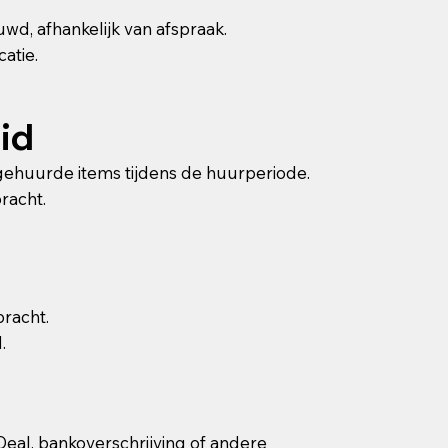
d, afhankelijk van afspraak.
catie.
id
e gehuurde items tijdens de huurperiode.
racht.
bracht.
.
Deal, bankoverschrijving of andere