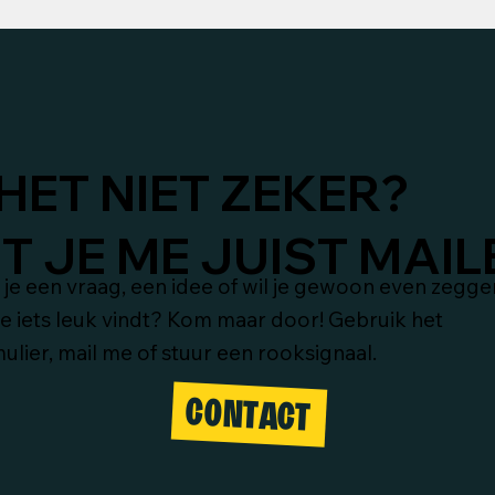
HET NIET ZEKER?
 JE ME JUIST MAIL
je een vraag, een idee of wil je gewoon even zegge
je iets leuk vindt? Kom maar door! Gebruik het
ulier, mail me of stuur een rooksignaal.
CONTACT