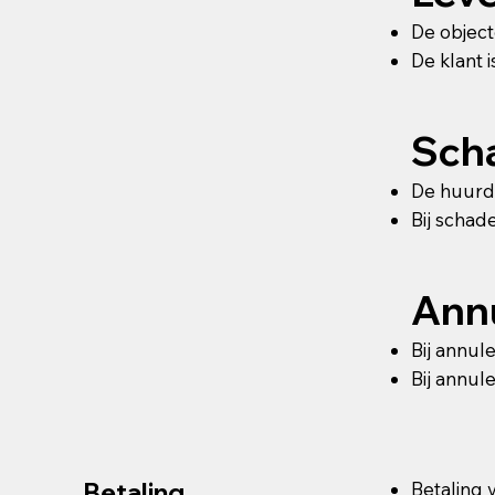
De object
De klant 
Scha
De huurde
Bij schad
Annu
Bij annul
Bij annul
Betaling
Betaling 