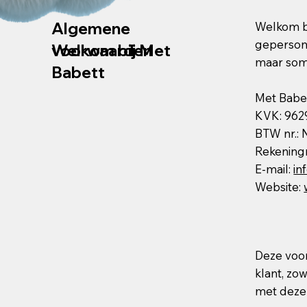
Algemene
Welkom bi
gepersona
voorwaarden
Welkom bij Met
maar som
Babett
Met Babe
KVK: 962
BTW nr.:
Rekenin
E-mail:
in
Website:
Deze voor
klant, zo
met deze