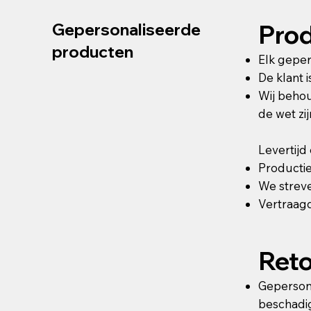
Prod
Gepersonaliseerde
producten
Elk geper
De klant 
Wij behou
de wet zij
Levertijd
Productie
We streve
Vertraagd
Ret
Gepersona
beschadig