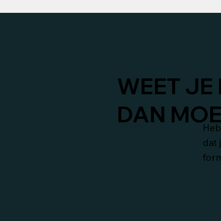
WEET JE 
DAN MOET
Heb 
dat 
form