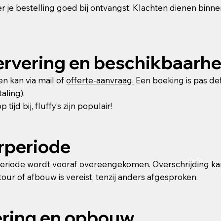
r je bestelling goed bij ontvangst. Klachten dienen bin
rvering en beschikbaarhe
n kan via mail of
offerte-aanvraag.
Een boeking is pas defi
aling).
 tijd bij, fluffy’s zijn populair!
rperiode
riode wordt vooraf overeengekomen. Overschrijding kan 
etour of afbouw is vereist, tenzij anders afgesproken.
ering en opbouw