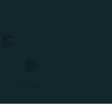
Over Met Babett
Offerte aanvragen
Diensten
Portfolio
Algemene voorwaarden
Verzendbeleid
Fotogalerij
FAQ
Lansinkstraat 47
7481JN Haaksbergen
KVK
96291648
BTW
NL005199688B46
NL72 KNAB 0776 2321 85
info@metbabett.nl
+ 31 613523697
Copyright 2026 - All Rights Reserved