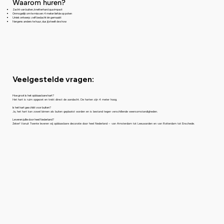
Waarom huren?
Zacht van buiten, knetterhard qua impact
Onmogelijk om te missen: 4 meter liefde op poten
Uniek ontwerp: zelf bedacht én gemaakt
Nergens anders te huur, dus jij steelt de show
Veelgestelde vragen:
Hoe groot is het opblaasbare hart?
Het hart is ruim opgezet en trekt direct de aandacht. De harten zijn 4 meter hoog.
Is het hart geschikt voor buiten?
Ja, het hart kan zowel binnen als buiten geplaatst worden en is bestand tegen verschillende weersomstandigheden.
Leveren jullie door heel Nederland?
Zeker! Vanuit Twente leveren wij opblaasbare decoratie door heel Nederland – van Amsterdam tot Leeuwarden en van Rotterdam tot Enschede.