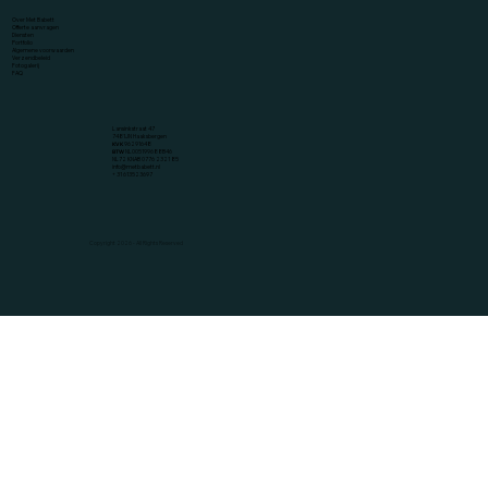
Over Met Babett
Offerte aanvragen
Diensten
Portfolio
Algemene voorwaarden
Verzendbeleid
Fotogalerij
FAQ
Lansinkstraat 47
7481JN Haaksbergen
KVK
96291648
BTW
NL005199688B46
NL72 KNAB 0776 2321 85
info@metbabett.nl
+ 31 613523697
Copyright 2026 - All Rights Reserved