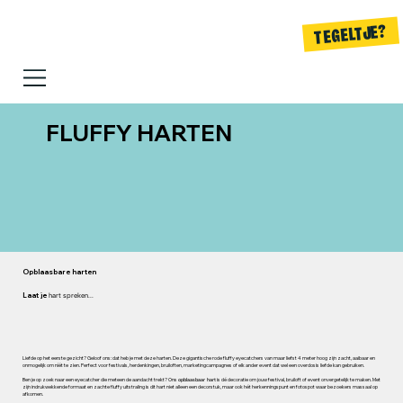
TEGELTJE?
FLUFFY HARTEN
Opblaasbare harten
Laat je
hart spreken...
Liefde op het eerste gezicht? Geloof ons: dat heb je met deze harten. Deze gigantische rode fluffy eyecatchers van maar liefst 4 meter hoog zijn zacht, aaibaar en
onmogelijk om níét te zien. Perfect voor festivals, herdenkingen, bruiloften, marketingcampagnes of elk ander event dat wel een overdosis liefde kan gebruiken.
Ben je op zoek naar een eyecatcher die meteen de aandacht trekt? Ons
is dé decoratie om jouw festival, bruiloft of event onvergetelijk te maken. Met
opblaasbaar hart
zijn indrukwekkende formaat en zachte fluffy uitstraling is dit hart niet alleen een decorstuk, maar ook hét herkenningspunt en fotospot waar bezoekers massaal op
afkomen.