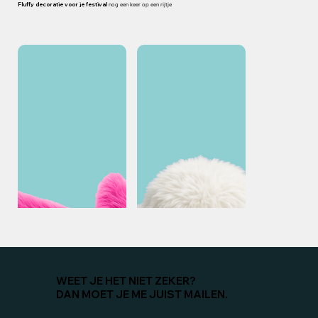
Fluffy decoratie voor je festival
nog een keer op een rijtje
WEET JE HET NIET ZEKER?
DAN MOET JE ME JUIST MAILEN.