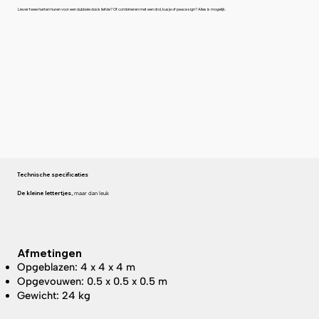
Liever twee harten huren voor een dubbele dosis liefde? Of combineren met een drol, kusje of peace sign? Alles is mogelijk.
Technische specificaties
De kleine lettertjes,
maar dan leuk
Afmetingen
Opgeblazen: 4 x 4 x 4 m
Opgevouwen: 0.5 x 0.5 x 0.5 m
Gewicht: 24 kg