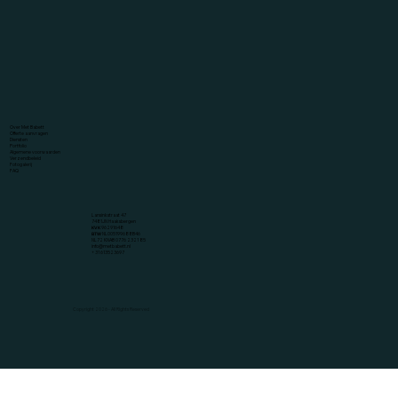
Over Met Babett
Offerte aanvragen
Diensten
Portfolio
Algemene voorwaarden
Verzendbeleid
Fotogalerij
FAQ
Lansinkstraat 47
7481JN Haaksbergen
KVK
96291648
BTW
NL005199688B46
NL72 KNAB 0776 2321 85
info@metbabett.nl
+ 31 613523697
Copyright 2026 - All Rights Reserved