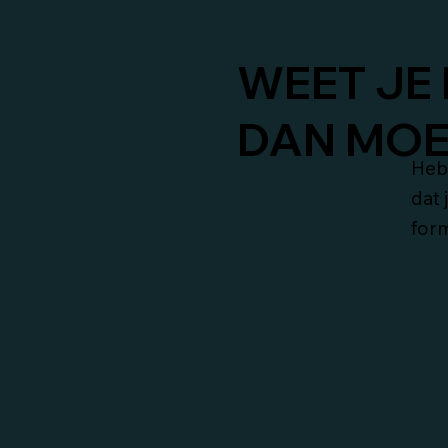
WEET JE 
DAN MOET
Heb 
dat 
form