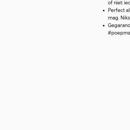
of niet: i
Perfect a
mag. Niks
Gegarande
#poepmaa