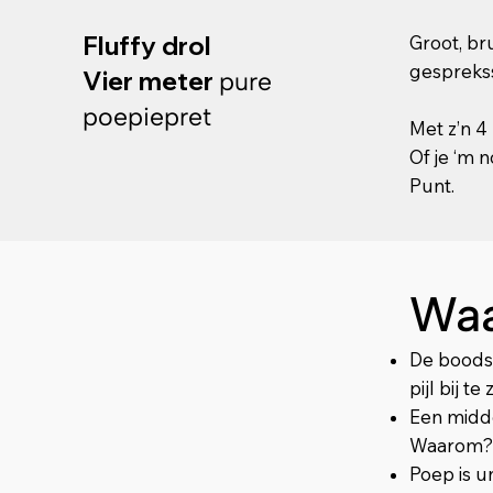
Fluffy drol
Groot, br
gesprekss
Vier meter
pure
poepiepret
Met z’n 4 
Of je ‘m 
Punt.
Waa
De boodsc
pijl bij t
Een midde
Waarom?! 
Poep is u