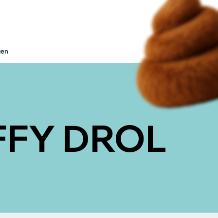
gen
FFY DROL