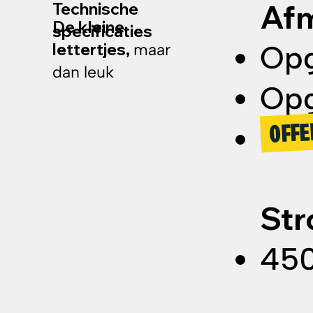
Af
Technische
De kleine
specificaties
lettertjes,
Opg
maar
dan leuk
Opg
OFFE
Gew
​St
450