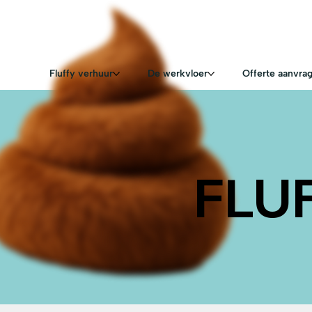
Fluffy verhuur
De werkvloer
Offerte aanvra
FLU