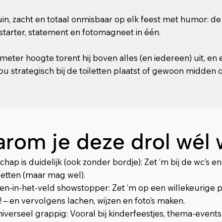
uin, zacht en totaal onmisbaar op elk feest met humor: de f
tarter, statement en fotomagneet in één.
meter hoogte torent hij boven alles (en iedereen) uit, en eerl
nou strategisch bij de toiletten plaatst of gewoon midden
rom je deze drol wél w
hap is duidelijk (ook zonder bordje): Zet ‘m bij de wc’s 
e zetten (maar mag wel).
n-in-het-veld showstopper: Zet ‘m op een willekeurige p
– en vervolgens lachen, wijzen en foto’s maken.
niverseel grappig: Vooral bij kinderfeestjes, thema-events