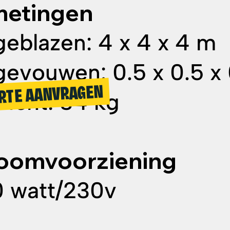
metingen
eblazen: 4 x 4 x 4 m
evouwen: 0.5 x 0.5 x
RTE AANVRAGEN
icht: 34 kg
roomvoorziening
 watt/230v