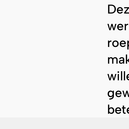
Dez
wer
roe
mak
wil
gew
bet