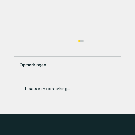
Opmerkingen
Plaats een opmerking...
Festival trends 2026: kleiner maar beter
— hoe decoratie hierin evolueert