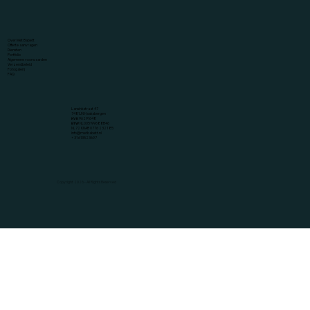
Over Met Babett
Offerte aanvragen
Diensten
Portfolio
Algemene voorwaarden
Verzendbeleid
Fotogalerij
FAQ
Lansinkstraat 47
7481JN Haaksbergen
KVK
96291648
BTW
NL005199688B46
NL72 KNAB 0776 2321 85
info@metbabett.nl
+ 31 613523697
Copyright 2026 - All Rights Reserved