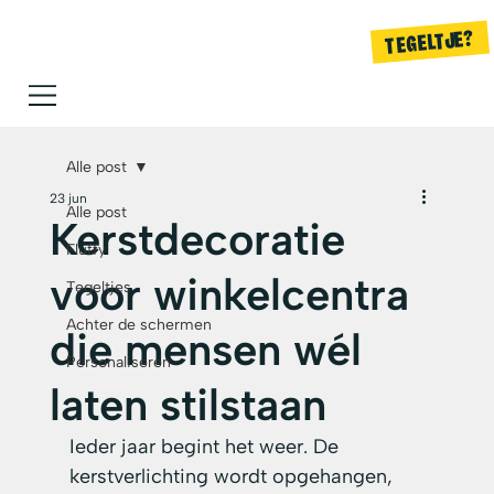
TEGELTJE?
Alle post
23 jun
Alle post
Kerstdecoratie
Fluffy
voor winkelcentra
Tegeltjes
Achter de schermen
die mensen wél
Personaliseren
laten stilstaan
Ieder jaar begint het weer. De 
kerstverlichting wordt opgehangen, 