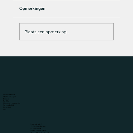
Opmerkingen
Plaats een opmerking...
Originele Huwelijksaanzoeken voor
2026 (waar ze écht JA op zegt)
Over Met Babett
Offerte aanvragen
Diensten
Portfolio
Algemene voorwaarden
Verzendbeleid
Fotogalerij
FAQ
Lansinkstraat 47
7481JN Haaksbergen
KVK
96291648
BTW
NL005199688B46
NL72 KNAB 0776 2321 85