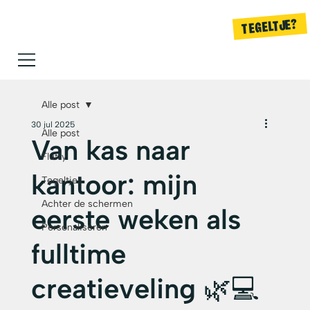
TEGELTJE?
Alle post
30 jul 2025
Alle post
Van kas naar
Fluffy
kantoor: mijn
Tegeltjes
Achter de schermen
eerste weken als
Personaliseren
fulltime
creatieveling 🌿💻