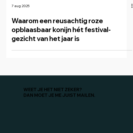
7 aug 2025
Waarom een reusachtig roze
opblaasbaar konijn hét festival­
gezicht van het jaar is
WEET JE HET NIET ZEKER?
DAN MOET JE ME JUIST MAILEN.