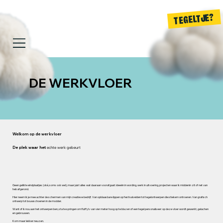
TEGELTJE?
DE WERKVLOER
Welkom op de werkvloer
De plek waar het
echte werk gebeurt
Geen gelikte eindplaatjes (oké, soms ook wel), maar juist alles wat daaraan voorafgaat: ideeën in wording, werk in uitvoering, projecten waar ik middenin zit of net van
heb afgerond.
Hier neem ik je mee achter de schermen van mijn creatieve bedrijf. Van opblaasbare lippen op festivalvelden tot tegelontwerpen die stiekem ontroeren. Van grafisch
ontwerp tot bouwschoenen in de modder.
Want of ik nou aan het ontwerpen ben, sta te springen om fluffy’s van vier meter hoog op te blazen of een tegel personaliseer: op deze vloer wordt gewerkt, gelachen
en gebrouwen.
Kom maar lekker neuzen.