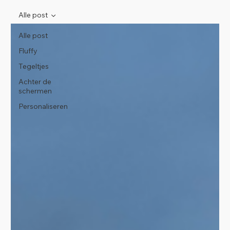
Alle post
Alle post
Fluffy
Tegeltjes
Achter de
schermen
Personaliseren