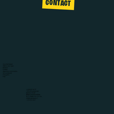
CONTACT
Over Met Babett
Offerte aanvragen
Diensten
Portfolio
Algemene voorwaarden
Verzendbeleid
Fotogalerij
FAQ
Lansinkstraat 47
7481JN Haaksbergen
KVK
96291648
BTW
NL005199688B46