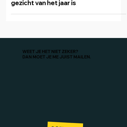
Waarom een reusachtig roze
opblaasbaar konijn hét festival­
gezicht van het jaar is
WEET JE HET NIET ZEKER?
DAN MOET JE ME JUIST MAILEN.