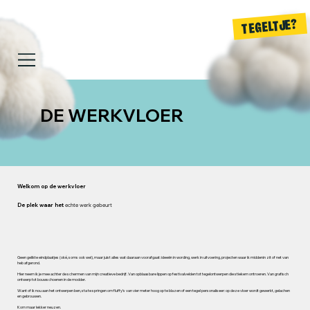
TEGELTJE?
DE WERKVLOER
Welkom op de werkvloer
De plek waar het
echte werk gebeurt
Geen gelikte eindplaatjes (oké, soms ook wel), maar juist alles wat daaraan voorafgaat: ideeën in wording, werk in uitvoering, projecten waar ik middenin zit of net van
heb afgerond.
Hier neem ik je mee achter de schermen van mijn creatieve bedrijf. Van opblaasbare lippen op festivalvelden tot tegelontwerpen die stiekem ontroeren. Van grafisch
ontwerp tot bouwschoenen in de modder.
Want of ik nou aan het ontwerpen ben, sta te springen om fluffy’s van vier meter hoog op te blazen of een tegel personaliseer: op deze vloer wordt gewerkt, gelachen
en gebrouwen.
Kom maar lekker neuzen.