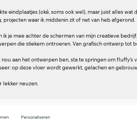
kte eindplaatjes (oké, soms ook wel), maar juist alles wat
g, projecten waar ik middenin zit of net van heb afgerond.
 ik je mee achter de schermen van mijn creatieve bedrijf
erpen die stiekem ontroeren. Van grafisch ontwerp tot
k nou aan het ontwerpen ben, sta te springen om fluffy’s 
seer: op deze vloer wordt gewerkt, gelachen en gebrou
 lekker neuzen.
rmen
Personaliseren