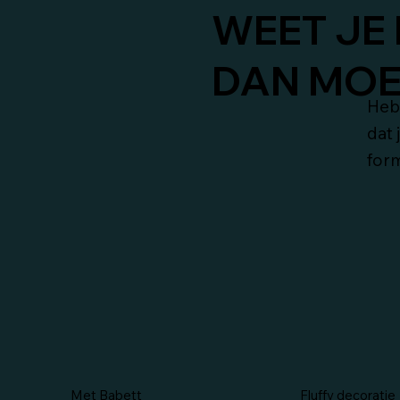
WEET JE 
DAN MOET
Heb 
dat 
form
Met Babett
Fluffy decoratie