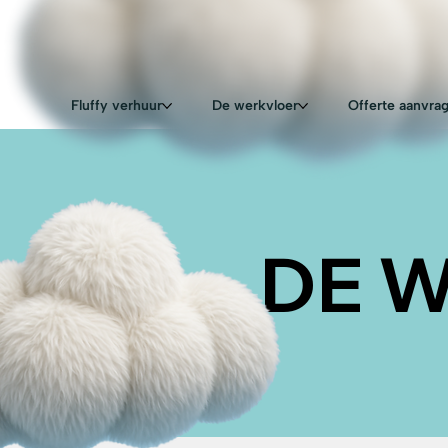
Fluffy verhuur
De werkvloer
Offerte aanvra
DE 