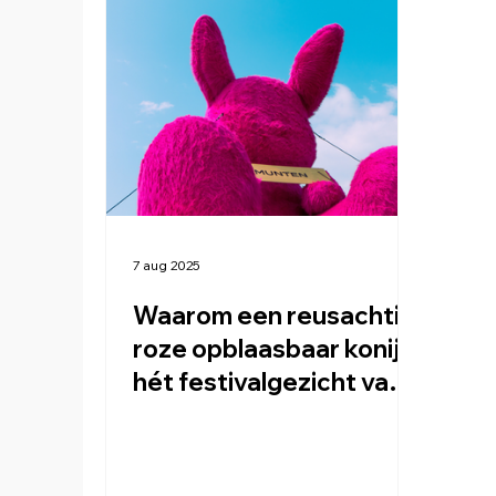
7 aug 2025
Waarom een reusachtig
roze opblaasbaar konijn
hét festival­gezicht van
het jaar is