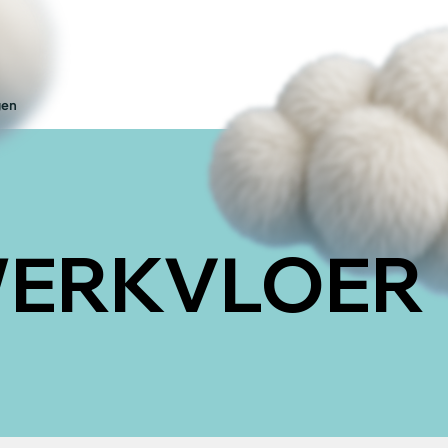
gen
WERKVLOER