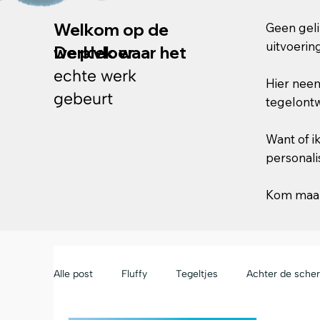
Welkom op de
Geen geli
uitvoerin
werkvloer
De plek waar het
echte werk
Hier neem
gebeurt
tegelontw
Want of i
personali
Kom maar
Alle post
Fluffy
Tegeltjes
Achter de sche