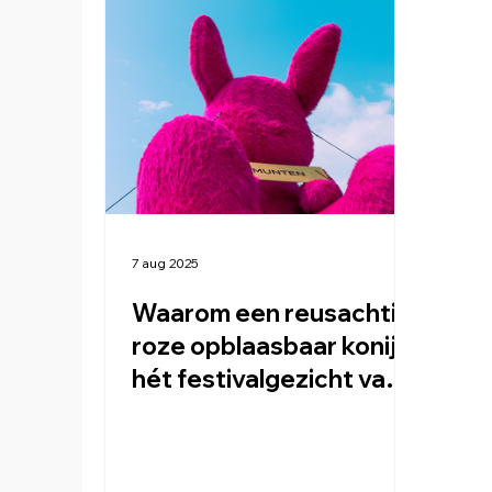
7 aug 2025
Waarom een reusachtig
roze opblaasbaar konijn
hét festival­gezicht van
het jaar is