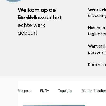
Welkom op de
Geen geli
uitvoerin
werkvloer
De plek waar het
echte werk
Hier neem
gebeurt
tegelontw
Want of i
personali
Kom maar
Alle post
Fluffy
Tegeltjes
Achter de sche