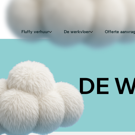
Fluffy verhuur
De werkvloer
Offerte aanvra
DE 