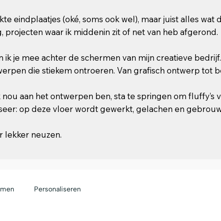
kte eindplaatjes (oké, soms ook wel), maar juist alles wat
g, projecten waar ik middenin zit of net van heb afgerond.
 ik je mee achter de schermen van mijn creatieve bedrijf
erpen die stiekem ontroeren. Van grafisch ontwerp tot
k nou aan het ontwerpen ben, sta te springen om fluffy’s 
seer: op deze vloer wordt gewerkt, gelachen en gebrou
 lekker neuzen.
rmen
Personaliseren