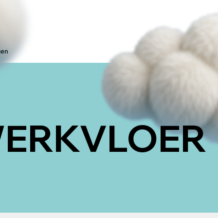
gen
WERKVLOER