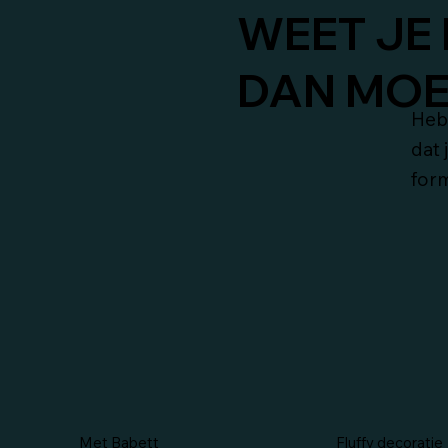
WEET JE 
DAN MOET
Heb 
dat 
form
Met Babett
Fluffy decoratie