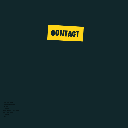
CONTACT
Over Met Babett
Offerte aanvragen
Diensten
Portfolio
Algemene voorwaarden
Verzendbeleid
Fotogalerij
FAQ