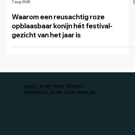
7 aug 2025
Waarom een reusachtig roze
opblaasbaar konijn hét festival­
gezicht van het jaar is
WEET JE HET NIET ZEKER?
DAN MOET JE ME JUIST MAILEN.