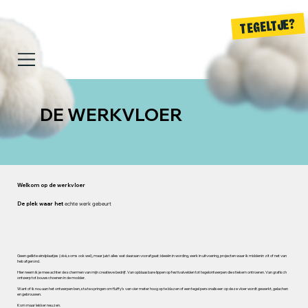
TEGELTJE?
DE WERKVLOER
Welkom op de werkvloer
De plek waar het
echte werk gebeurt
Geen gelikte eindplaatjes (oké, soms ook wel), maar juist alles wat daaraan voorafgaat: ideeën in wording, werk in uitvoering, projecten waar ik middenin zit of net van
heb afgerond.
Hier neem ik je mee achter de schermen van mijn creatieve bedrijf. Van opblaasbare lippen op festivalvelden tot tegelontwerpen die stiekem ontroeren. Van grafisch
ontwerp tot bouwschoenen in de modder.
Want of ik nou aan het ontwerpen ben, sta te springen om fluffy’s van vier meter hoog op te blazen of een tegel personaliseer: op deze vloer wordt gewerkt, gelachen
en gebrouwen.
Kom maar lekker neuzen.