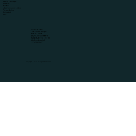
Over Met Babett
Offerte aanvragen
Diensten
Portfolio
Algemene voorwaarden
Verzendbeleid
Fotogalerij
FAQ
Lansinkstraat 47
7481JN Haaksbergen
KVK
96291648
BTW
NL005199688B46
NL72 KNAB 0776 2321 85
info@metbabett.nl
+ 31 613523697
Copyright 2026 - All Rights Reserved