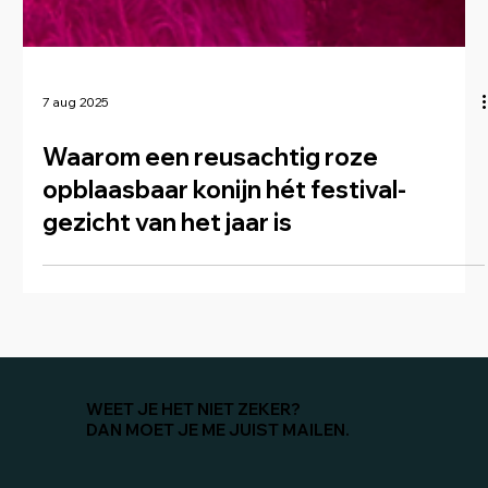
7 aug 2025
Waarom een reusachtig roze
opblaasbaar konijn hét festival­
gezicht van het jaar is
WEET JE HET NIET ZEKER?
DAN MOET JE ME JUIST MAILEN.