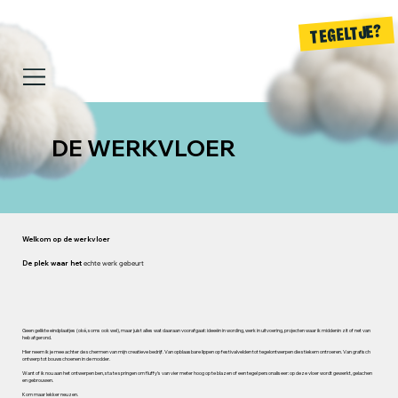
TEGELTJE?
DE WERKVLOER
Welkom op de werkvloer
De plek waar het
echte werk gebeurt
Geen gelikte eindplaatjes (oké, soms ook wel), maar juist alles wat daaraan voorafgaat: ideeën in wording, werk in uitvoering, projecten waar ik middenin zit of net van
heb afgerond.
Hier neem ik je mee achter de schermen van mijn creatieve bedrijf. Van opblaasbare lippen op festivalvelden tot tegelontwerpen die stiekem ontroeren. Van grafisch
ontwerp tot bouwschoenen in de modder.
Want of ik nou aan het ontwerpen ben, sta te springen om fluffy’s van vier meter hoog op te blazen of een tegel personaliseer: op deze vloer wordt gewerkt, gelachen
en gebrouwen.
Kom maar lekker neuzen.