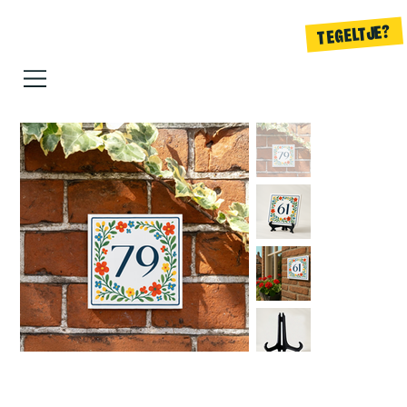
TEGELTJE?