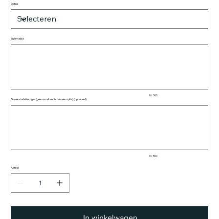
Opties
Eigen tekst
Tot
500
tekens.
0 / 500
Gewenste lettertype (geen voorkeur is ook een optie) (optioneel)
Tot
500
tekens.
0 / 500
Aantal
In winkelwagen