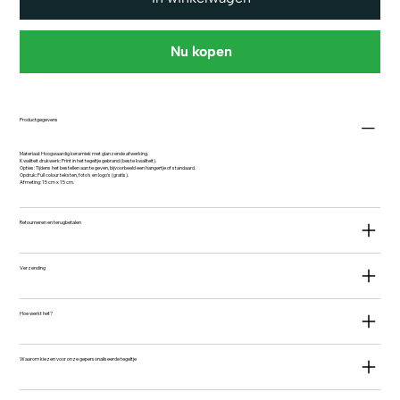
Nu kopen
Productgegevens
Materiaal: Hoogwaardig keramiek met glanzende afwerking.
Kwaliteit drukwerk: Print in het tegeltje gebrand (beste kwaliteit).
Opties: Tijdens het bestellen aan te geven, bijvoorbeeld een hangertje of standaard.
Opdruk: Full colour teksten, foto's en logo's (gratis).
Afmeting: 15 cm x 15 cm.
Retourneren en terugbetalen
Verzending
Hoe werkt het?
Waarom kiezen voor onze gepersonaliseerde tegeltje