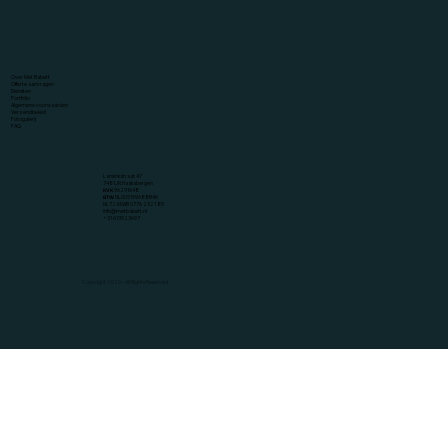
Over Met Babett
Offerte aanvragen
Diensten
Portfolio
Algemene voorwaarden
Verzendbeleid
Fotogalerij
FAQ
Lansinkstraat 47
7481JN Haaksbergen
KVK
96291648
BTW
NL005199688B46
NL72 KNAB 0776 2321 85
info@metbabett.nl
+ 31 613523697
Huisnummertegeltje
Huisnummertegeltje
Copyright 2026 - All Rights Reserved
Prijs
Prijs
€ 15,00
€ 15,00