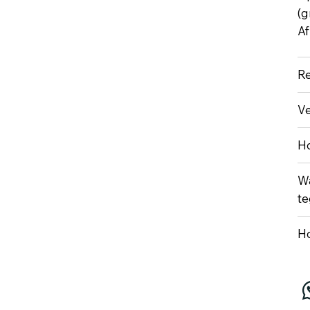
(g
Af
Re
Ve
Ho
Wa
te
Ho