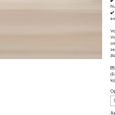
fr
✔️
kn
Vo
Vo
or
ze
Bl
💌
(E
ki
Op
Aa