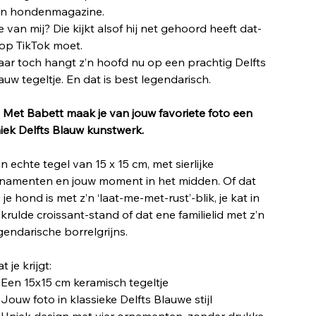
n hondenmagazine.
e van mij? Die kijkt alsof hij net gehoord heeft dat-
 op TikTok moet.
ar toch hangt z’n hoofd nu op een prachtig Delfts
auw tegeltje. En dat is best legendarisch.
j Met Babett maak je van jouw favoriete foto een
iek Delfts Blauw kunstwerk.
n echte tegel van 15 x 15 cm, met sierlijke
namenten en jouw moment in het midden. Of dat
 je hond is met z’n ‘laat-me-met-rust’-blik, je kat in
krulde croissant-stand of dat ene familielid met z’n
gendarische borrelgrijns.
t je krijgt:
 Een 15x15 cm keramisch tegeltje
 Jouw foto in klassieke Delfts Blauwe stijl
 Uniek design met vier ornamenten, zonder drukke