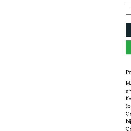
P
Ma
af
Kw
(b
Op
bi
Op