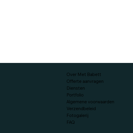
Over Met Babett
Offerte aanvragen
Diensten
Portfolio
Algemene voorwaarden
Verzendbeleid
Fotogalerij
FAQ