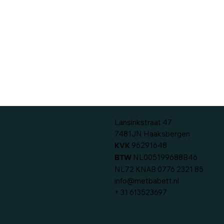
Lansinkstraat 47
7481JN Haaksbergen
96291648
KVK
NL005199688B46
BTW
NL72 KNAB 0776 2321 85
info@metbabett.nl
+ 31 613523697