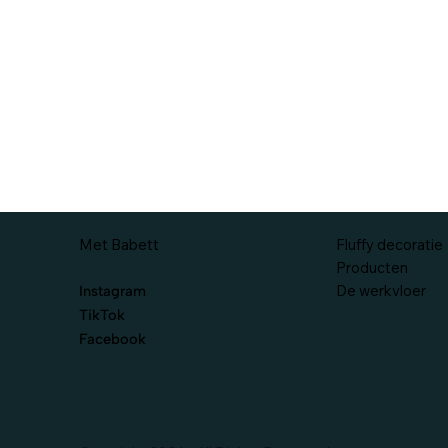
Met Babett
Fluffy decoratie
Producten
De werkvloer
Instagram
TikTok
Facebook