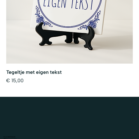
Tegeltje met eigen tekst
Prijs
€ 15,00
Over Met Babett