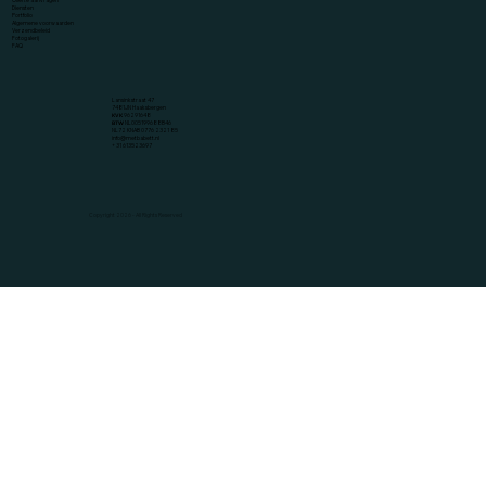
Offerte aanvragen
Diensten
Portfolio
Algemene voorwaarden
Verzendbeleid
Fotogalerij
FAQ
Lansinkstraat 47
7481JN Haaksbergen
KVK
96291648
BTW
NL005199688B46
NL72 KNAB 0776 2321 85
info@metbabett.nl
+ 31 613523697
Copyright 2026 - All Rights Reserved