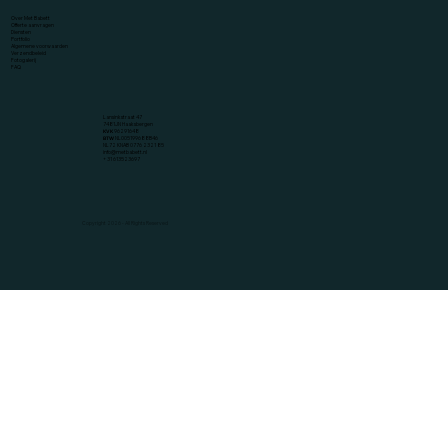
Over Met Babett
Offerte aanvragen
Diensten
Portfolio
Algemene voorwaarden
Verzendbeleid
Fotogalerij
FAQ
Lansinkstraat 47
7481JN Haaksbergen
KVK
96291648
BTW
NL005199688B46
NL72 KNAB 0776 2321 85
info@metbabett.nl
+ 31 613523697
Copyright 2026 - All Rights Reserved